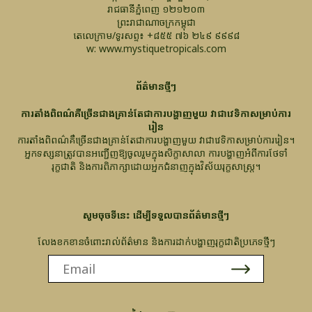
រាជធានីភ្នំពេញ ១២១២០៣
ព្រះរាជាណាចក្រកម្ពុជា
តេលេក្រាម/ទូរសព្ទ៖ +៨៥៥ ៧៦ ២៤៩ ៩៩៩៨
w: www.mystiquetropicals.com
ព័ត៌មានថ្មីៗ
ការតាំងពិពណ៌គឺច្រើនជាងគ្រាន់តែជាការបង្ហាញមួយ វាជាវេទិកាសម្រាប់ការ
រៀន
ការតាំងពិពណ៌គឺច្រើនជាងគ្រាន់តែជាការបង្ហាញមួយ វាជាវេទិកាសម្រាប់ការរៀន។
អ្នកទស្សនាត្រូវបានអញ្ជើញឱ្យចូលរួមក្នុងសិក្ខាសាលា ការបង្ហាញអំពីការថែទាំ
រុក្ខជាតិ និងការពិភាក្សាដោយអ្នកជំនាញក្នុងវិស័យរុក្ខសាស្ត្រ។
សូមចុចទីនេះ ដើម្បីទទួលបានព័ត៌មានថ្មីៗ
លែងខកខានចំពោះរាល់ព័ត៌មាន និងការដាក់បង្ហាញរុក្ខជាតិប្រភេទថ្មីៗ