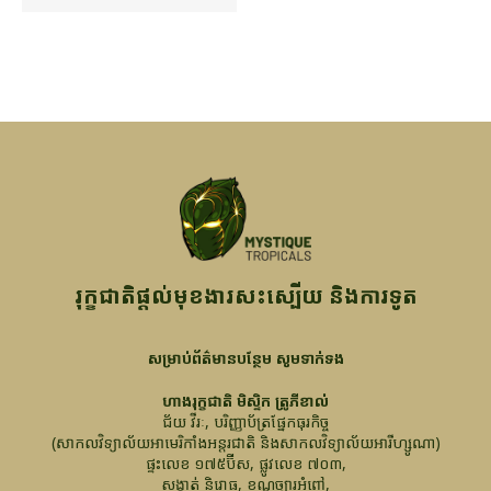
រុក្ខជាតិផ្តល់មុខងារសះស្បើយ និងការទូត
សម្រាប់ព័ត៌មានបន្ថែម សូមទាក់ទង
ហាងរុក្ខជាតិ មិស្ទិក ត្រូភីខាល់
ជ័យ វីរៈ, បរិញ្ញាប័ត្រផ្នែកធុរកិច្ច
(សាកលវិទ្យាល័យអាមេរិកាំងអន្តរជាតិ និងសាកលវិទ្យាល័យអារីហ្សូណា)
ផ្ទះលេខ ១៧៥ប៊ីស, ផ្លូវលេខ ៧០៣,
សង្កាត់ និរោធ, ខណ្ឌច្បារអំពៅ,