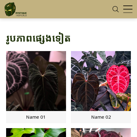
រូបភាពផ្សេងទៀត
Name 01
Name 02