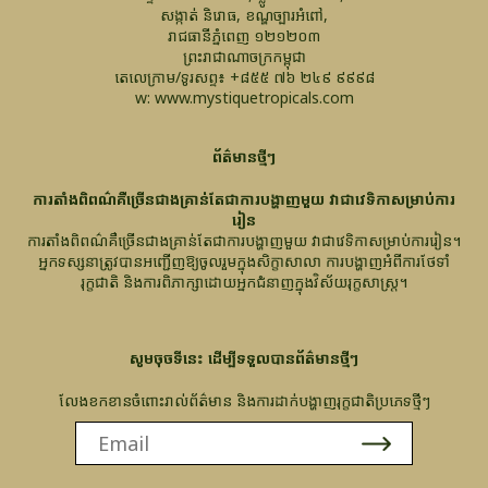
សង្កាត់ និរោធ, ខណ្ឌច្បារអំពៅ,
រាជធានីភ្នំពេញ ១២១២០៣
ព្រះរាជាណាចក្រកម្ពុជា
តេលេក្រាម/ទូរសព្ទ៖ +៨៥៥ ៧៦ ២៤៩ ៩៩៩៨
w: www.mystiquetropicals.com
ព័ត៌មានថ្មីៗ
ការតាំងពិពណ៌គឺច្រើនជាងគ្រាន់តែជាការបង្ហាញមួយ វាជាវេទិកាសម្រាប់ការ
រៀន
ការតាំងពិពណ៌គឺច្រើនជាងគ្រាន់តែជាការបង្ហាញមួយ វាជាវេទិកាសម្រាប់ការរៀន។
អ្នកទស្សនាត្រូវបានអញ្ជើញឱ្យចូលរួមក្នុងសិក្ខាសាលា ការបង្ហាញអំពីការថែទាំ
រុក្ខជាតិ និងការពិភាក្សាដោយអ្នកជំនាញក្នុងវិស័យរុក្ខសាស្ត្រ។
សូមចុចទីនេះ ដើម្បីទទួលបានព័ត៌មានថ្មីៗ
លែងខកខានចំពោះរាល់ព័ត៌មាន និងការដាក់បង្ហាញរុក្ខជាតិប្រភេទថ្មីៗ