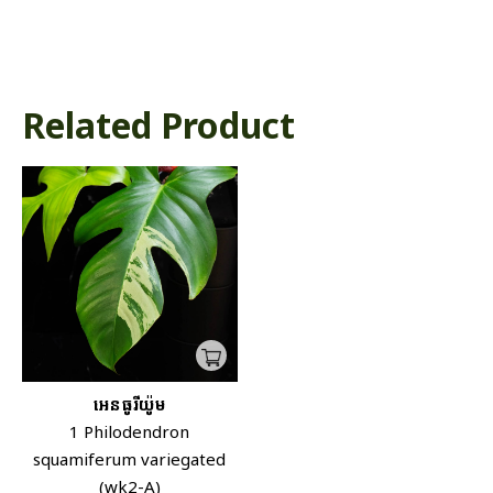
Related Product
អេនធូរីយ៉ូម
1 Philodendron
squamiferum variegated
(wk2-A)