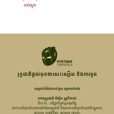
អស់ស្តុក
រុក្ខជាតិផ្តល់មុខងារសះស្បើយ និងការទូត
សម្រាប់ព័ត៌មានបន្ថែម សូមទាក់ទង
ហាងរុក្ខជាតិ មិស្ទិក ត្រូភីខាល់
ជ័យ វីរៈ, បរិញ្ញាប័ត្រផ្នែកធុរកិច្ច
(សាកលវិទ្យាល័យអាមេរិកាំងអន្តរជាតិ និងសាកលវិទ្យាល័យអារីហ្សូណា)
ផ្ទះលេខ ១៧៥ប៊ីស, ផ្លូវលេខ ៧០៣,