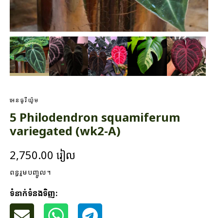
អេនធូរីយ៉ូម
5 Philodendron squamiferum
variegated (wk2-A)
2,750.00
រៀល
ពន្ធរួមបញ្ចូល។
ទំនាក់ទំនងទិញ: