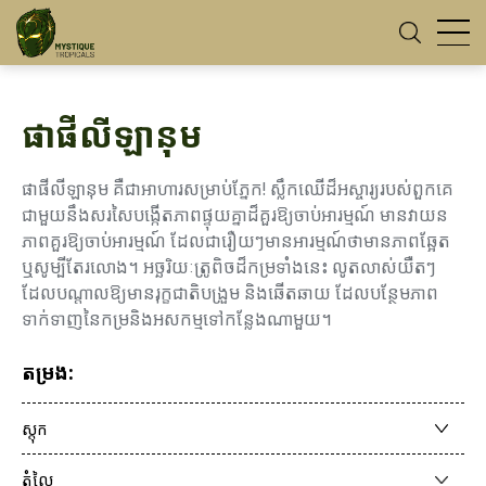
ផាផីលីឡានុម
ផាផីលីឡានុម គឺជាអាហារសម្រាប់ភ្នែក! ស្លឹកឈើដ៏អស្ចារ្យរបស់ពួកគេ
ជាមួយនឹងសរសៃបង្កើតភាពផ្ទុយគ្នាដ៏គួរឱ្យចាប់អារម្មណ៍ មានវាយន
ភាពគួរឱ្យចាប់អារម្មណ៍ ដែលជារឿយៗមានអារម្មណ៍ថាមានភាពឆ្អែត
ឬសូម្បីតែរលោង។ អច្ឆរិយៈត្រូពិចដ៏កម្រទាំងនេះ លូតលាស់យឺតៗ
ដែលបណ្តាលឱ្យមានរុក្ខជាតិបង្រួម និងឆើតឆាយ ដែលបន្ថែមភាព
ទាក់ទាញនៃកម្រនិងអសកម្មទៅកន្លែងណាមួយ។
តម្រង:
ស្តុក
តំលៃ