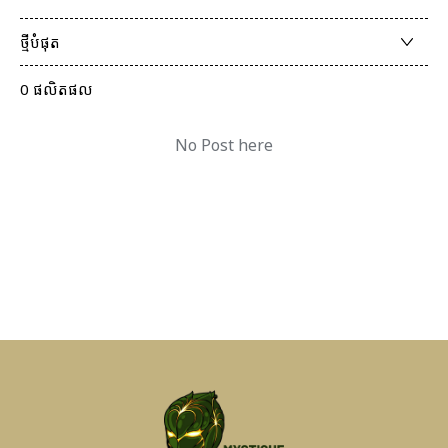
ថ្មីបំផុត
0 ផលិតផល
No Post here