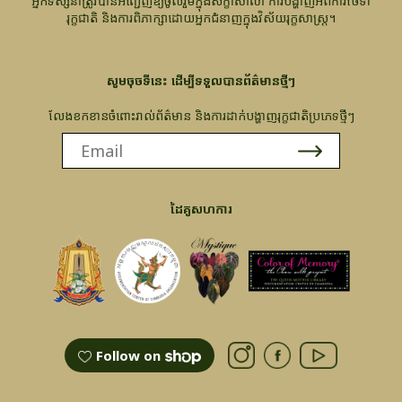
អ្នកទស្សនាត្រូវបានអញ្ជើញឱ្យចូលរួមក្នុងសិក្ខាសាលា ការបង្ហាញអំពីការថែទាំ
រុក្ខជាតិ និងការពិភាក្សាដោយអ្នកជំនាញក្នុងវិស័យរុក្ខសាស្ត្រ។
សូមចុចទីនេះ ដើម្បីទទួលបានព័ត៌មានថ្មីៗ
លែងខកខានចំពោះរាល់ព័ត៌មាន និងការដាក់បង្ហាញរុក្ខជាតិប្រភេទថ្មីៗ
ដៃគូសហការ
Follow on