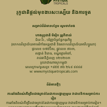
រុក្ខជាតិផ្តល់មុខងារសះស្បើយ និងការទូត
សម្រាប់ព័ត៌មានបន្ថែម សូមទាក់ទង
ហាងរុក្ខជាតិ មិស្ទិក ត្រូភីខាល់
ជ័យ វីរៈ, បរិញ្ញាប័ត្រផ្នែកធុរកិច្ច
(សាកលវិទ្យាល័យអាមេរិកាំងអន្តរជាតិ និងសាកលវិទ្យាល័យអារីហ្សូណា)
ផ្ទះលេខ ១៧៥ប៊ីស, ផ្លូវលេខ ៧០៣,
សង្កាត់ និរោធ, ខណ្ឌច្បារអំពៅ,
រាជធានីភ្នំពេញ ១២១២០៣
ព្រះរាជាណាចក្រកម្ពុជា
តេលេក្រាម/ទូរសព្ទ៖ +៨៥៥ ៧៦ ២៤៩ ៩៩៩៨
w: www.mystiquetropicals.com
ព័ត៌មានថ្មីៗ
ការតាំងពិពណ៌គឺច្រើនជាងគ្រាន់តែជាការបង្ហាញមួយ វាជាវេទិកាសម្រាប់ការ
រៀន
ការតាំងពិពណ៌គឺច្រើនជាងគ្រាន់តែជាការបង្ហាញមួយ វាជាវេទិកាសម្រាប់ការរៀន។